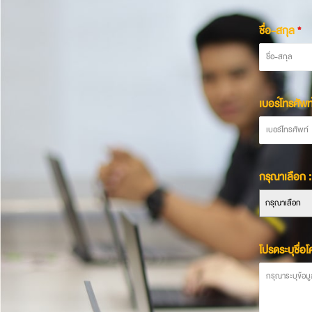
ชื่อ-สกุล
*
เบอร์โทรศัพท
กรุณาเลือก :
กรุณาเลือก
โปรดระบุชื่อ