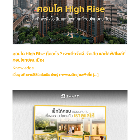
คอนโด High Rise คืออะไร ? เจาะลึกข้อดี-ข้อเสีย และไลฟ์สไตล์ที่
ตอบโจทย์คนเมือง
Knowledge
เมื่อพูดถึงการใช้ชีวิตในเมืองใหญ่ ภาพของตึกสูงระฟ้าที่ส […]