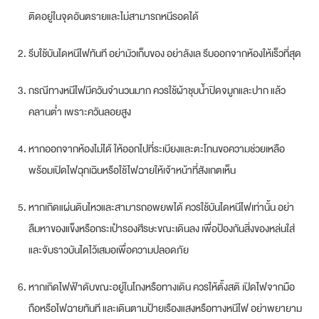
ติดอยู่ในจุดอันตรายและไม่สามารถหนีรอดได้
รีบใช้บันไดหนีไฟทันที อย่ามัวเก็บของ อย่าลังเล รีบออกจากห้องให้เร็วที่สุด
กรณีทางหนีไฟมีควันจำนวนมาก ควรใช้ผ้าชุบน้ำปิดจมูกและปาก แล้ว
คลานต่ำ เพราะควันลอยสูง
หากออกจากห้องไม่ได้ ให้ออกไปที่ระเบียงและตะโกนขอความช่วยเหลือ
พร้อมเปิดไฟฉุกเฉินหรือใช้ไฟฉายให้เจ้าหน้าที่สังเกตเห็น
หากเกิดแผ่นดินไหวและสามารถอพยพได้ ควรใช้บันไดหนีไฟเท่านั้น อย่า
ลืมหาของแข็งหรือกระเป๋ารองศีรษะขณะเดินลง เพื่อป้องกันสิ่งของหล่นใส่
และจับราวบันไดไว้เสมอเพื่อความปลอดภัย
หากเกิดไฟฟ้าดับขณะอยู่ในโถงหรือทางเดิน ควรให้ตั้งสติ เปิดไฟจากมือ
ถือหรือไฟฉายทันที และเดินตามป้ายเรืองแสงหรือทางหนีไฟ อย่าพยายาม