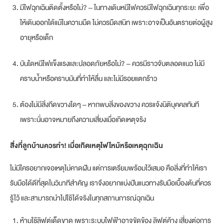
มีไฟฉุกเฉินติดตั้งหรือไม่? – ในทางเดินหนีไฟควรมีไฟฉุกเฉินทุกระยะ เพื่อ
ให้เดินออกได้แม้ในความมืด ไม่ควรมืดสนิท เพราะอาจเป็นอันตรายต่อผู้สูง
อายุหรือเด็ก
บันไดหนีไฟแข็งแรงและปลอดภัยหรือไม่? – ควรมีราวจับตลอดแนว ไม่มี
คราบน้ำหรือคราบมันที่ทำให้ลื่น และไม่มีรอยแตกร้าว
ต้องไม่มีสิ่งกีดขวางใดๆ – หากพบสิ่งของขวาง ควรแจ้งนิติบุคคลทันที
เพราะนั่นอาจหมายถึงความเสี่ยงเมื่อเกิดเหตุจริง
สิ่งที่ลูกบ้านควรทำ! เมื่อเกิดเหตุไฟไหม้หรือเหตุฉุกเฉิน
ไม่มีใครอยากเจอเหตุไม่คาดฝัน แต่การเตรียมพร้อมไว้เสมอ คือสิ่งที่ทำให้เรา
รับมือได้ดีที่สุดในวินาทีสำคัญ เราจึงอยากแบ่งปันแนวทางรับมือเบื้องต้นที่ควร
รู้ไว้ และสามารถนำไปใช้ได้จริงในทุกสถานการณ์ฉุกเฉิน
ห้ามใช้ลิฟต์เด็ดขาด เพราะระบบไฟฟ้าอาจขัดข้อง ลิฟต์ค้าง เสี่ยงต่อการ