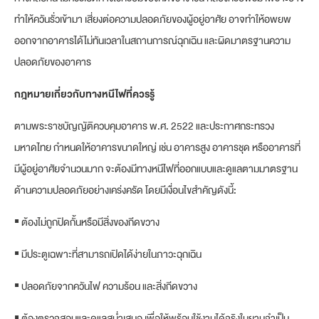
ทำให้ควันรั่วเข้ามา เสี่ยงต่อความปลอดภัยของผู้อยู่อาศัย อาจทำให้อพยพ
ออกจากอาคารได้ไม่ทันเวลาในสถานการณ์ฉุกเฉิน และผิดมาตรฐานความ
ปลอดภัยของอาคาร
กฎหมายเกี่ยวกับทางหนีไฟที่ควรรู้
ตามพระราชบัญญัติควบคุมอาคาร พ.ศ. 2522 และประกาศกระทรวง
มหาดไทย กำหนดให้อาคารขนาดใหญ่ เช่น อาคารสูง อาคารชุด หรืออาคารที่
มีผู้อยู่อาศัยจำนวนมาก จะต้องมีทางหนีไฟที่ออกแบบและดูแลตามมาตรฐาน
ด้านความปลอดภัยอย่างเคร่งครัด โดยมีเงื่อนไขสำคัญดังนี้:
▪ ต้องไม่ถูกปิดกั้นหรือมีสิ่งของกีดขวาง
▪ มีประตูเฉพาะที่สามารถเปิดได้ง่ายในภาวะฉุกเฉิน
▪ ปลอดภัยจากควันไฟ ความร้อน และสิ่งกีดขวาง
▪ ต้องตรวจสอบและดูแลสม่ำเสมอ เพื่อให้พร้อมใช้งานได้จริงในยามจำเป็น