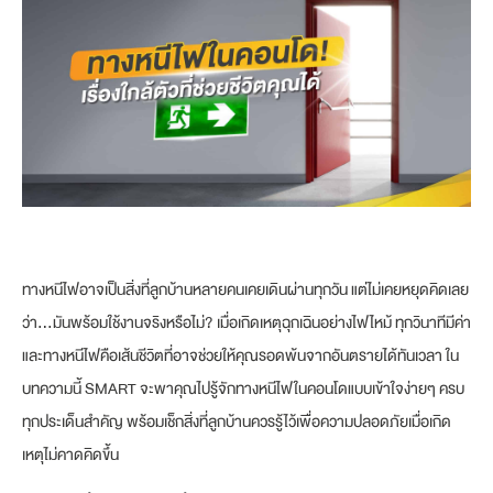
ทางหนีไฟอาจเป็นสิ่งที่ลูกบ้านหลายคนเคยเดินผ่านทุกวัน แต่ไม่เคยหยุดคิดเลย
ว่า…มันพร้อมใช้งานจริงหรือไม่? เมื่อเกิดเหตุฉุกเฉินอย่างไฟไหม้ ทุกวินาทีมีค่า
และทางหนีไฟคือเส้นชีวิตที่อาจช่วยให้คุณรอดพ้นจากอันตรายได้ทันเวลา ใน
บทความนี้ SMART จะพาคุณไปรู้จักทางหนีไฟในคอนโดแบบเข้าใจง่ายๆ ครบ
ทุกประเด็นสำคัญ พร้อมเช็กสิ่งที่ลูกบ้านควรรู้ไว้เพื่อความปลอดภัยเมื่อเกิด
เหตุไม่คาดคิดขึ้น