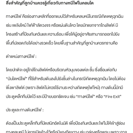
สิ่งสำคัญที่ลูกบ้านควรรู้เกี่ยวกับทางหนีไฟในคอนโด
ทางหนีไฟ คือช่องทางหลักที่ออกแบบไว้สำหรับหลบหนีในกรณีเกิดเหตุฉุกเฉิน
เช่น เพลิงไหม้ ไฟฟ้าลัดวงจร หรือแผ่นดินไหว โดยมักแยกจากโถงลิฟต์ มี
โครงสร้างที่ป้องกันควันและความร้อน เพื่อให้ผู้อยู่อาศัยสามารถออกไปยัง
พื้นที่ปลอดภัยได้อย่างรวดเร็ว โดยพื้นฐานสำคัญที่ลูกบ้านควรทราบคือ
ตำแหน่งทางหนีไฟ :
โดยปกติจะอยู่ใกล้โถงลิฟต์หรือบริเวณหัวมุมของแต่ละชั้น ซึ่งเชื่อมต่อกับ
“บันไดหนีไฟ” ที่ใช้สำหรับเดินลงไปยังชั้นล่างในกรณีเกิดเหตุฉุกเฉิน โดยไม่ต้อง
พึ่งพาลิฟต์ (เพราะลิฟต์ไม่ควรใช้งานระหว่างเกิดเหตุไฟไหม้) ทางเดินนี้มักมี
ประตูเหล็กทึบปิดไว้ และมีป้ายบอกชัดเจน เช่น “ทางหนีไฟ” หรือ “Fire Exit”
ประตูและทางเดินหนีไฟ :
ต้องเป็นประตูเหล็กทึบที่ปิดสนิทอัตโนมัติ เพื่อป้องกันควันและไฟไม่ให้เข้าสู่ช่อง
ทางหลบหนี ไม่ควรเปิดค้างไว้หรือมีของกีดขวาง เช่น กล่องหรือพรม เพราะอาจ