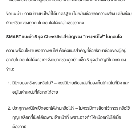
ข้อแนะนำ : การมีทางหนีไฟที่ได้มาตรฐาน ไม่เพียงช่วยลดความเสี่ยง แต่ยังช่วย
รักษาชีวิตของทุกคนในคอนโดได้จริงในช่วงวิกฤต
SMART แนะนำ 5 จุด Checklist สำคัญของ “ทางหนีไฟ” ในคอนโด
ความพร้อมใช้งานของทางหนีไฟ คือตัวแปรสำคัญที่ช่วยรักษาชีวิตของผู้อยู่
อาศัยในคอนโดได้จริง เราจึงอยากชวนลูกบ้านเช็ก 5 จุดสำคัญที่ไม่ควรมอง
ข้าม:
มีป้ายบอกชัดเจนหรือไม่? – ควรมีป้ายเรืองแสงที่มองเห็นได้แม้ในที่มืด และ
อยู่ในตำแหน่งที่สังเกตได้ง่าย
ประตูทางหนีไฟเปิดออกได้ง่ายหรือไม่? – ไม่ควรมีการล็อกไว้ถาวร หรือใช้
กุญแจล็อกที่เปิดได้เฉพาะเจ้าหน้าที่ เพราะอาจทำให้หนีออกไม่ได้เมื่อ
ต้องการ