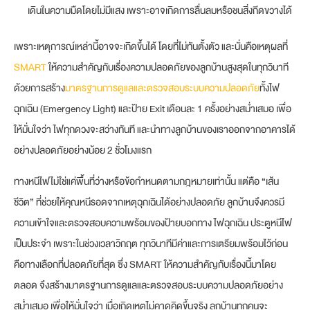
เดินในความมืดโดยไม่มีแสง เพราะอาจเกิดการลื่นลมหรือชนสิ่งกีดขวางได้
เพราะเหตุการณ์เหล่านี้อาจจะเกิดขึ้นได้ โดยที่ไม่ทันตั้งตัว และนั่นคือเหตุผลที่
SMART
ให้ความสำคัญกับเรื่องความปลอดภัยของลูกบ้านสูงสุดในทุกวินาที
ด้วยการสร้าง
มาตรฐานการดูแลและตรวจสอบระบบความปลอดภัย
ทั้งไฟ
ฉุกเฉิน (Emergency Light) และป้าย Exit เดือนละ 1 ครั้งอย่างสม่ำเสมอ เพื่อ
ให้มั่นใจว่า ไฟทุกดวงจะสว่างทันที และนำทางลูกบ้านของเราออกจากอาคารได้
อย่างปลอดภัยอย่างน้อย 2 ชั่วโมงแรก
ทางหนีไฟไม่ใช่แค่พื้นที่ว่างหรือข้อกำหนดตามกฎหมายเท่านั้น แต่คือ “เส้น
ชีวิต” ที่ช่วยให้คุณหนีรอดจากเหตุฉุกเฉินได้อย่างปลอดภัย ลูกบ้านจึงควรมี
ความเข้าใจและตรวจสอบความพร้อมของป้ายบอกทาง ไฟฉุกเฉิน ประตูหนีไฟ
เป็นประจำ เพราะในช่วงเวลาวิกฤต ทุกวินาทีมีค่าและการเตรียมพร้อมไว้ก่อน
คือทางเลือกที่ปลอดภัยที่สุด ซึ่ง SMART ให้ความสำคัญกับเรื่องนี้มาโดย
ตลอด จึงสร้างมาตรฐานการดูแลและตรวจสอบระบบความปลอดภัยอย่าง
สม่ำเสมอ เพื่อให้มั่นใจว่า เมื่อเกิดเหตุไม่คาดคิดขึ้นจริง ลูกบ้านทุกคนจะ