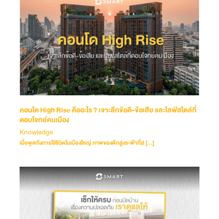
คอนโด High Rise คืออะไร ? เจาะลึกข้อดี-ข้อเสีย และไลฟ์สไตล์ที่
ตอบโจทย์คนเมือง
Knowledge
เมื่อพูดถึงการใช้ชีวิตในเมืองใหญ่ ภาพของตึกสูงระฟ้าที่ส […]