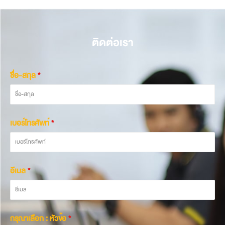
ติดต่อเรา
ชื่อ-สกุล
*
เบอร์โทรศัพท์
*
อีเมล
*
กรุณาเลือก : หัวข้อ
*