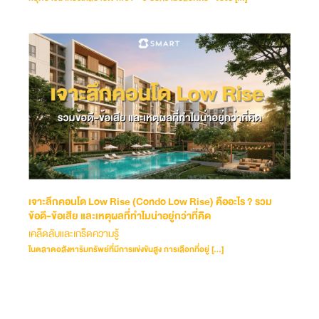
เจาะลึกคอนโด Low Rise (Condo Low Rise) คืออะไร ? รวม
ข้อดี-ข้อเสีย และเหตุผลที่ทำไมน่าอยู่กว่าที่คิด
เคล็ดลับและเกร็ดความรู้
ในตลาดอสังหาริมทรัพย์ที่มีการแข่งขันสูง การเลือกที่อยู่ […]