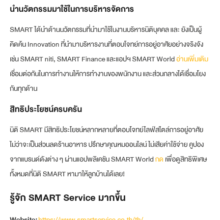
นำนวัตกรรมมาใช้ในการบริหารจัดการ
SMART ได้นำด้านนวัตกรรมที่นำมาใช้ในงานบริหารนิติบุคคล และ ยังเป็นผู้
คิดค้น Innovation ที่นำมาบริหารงานที่ตอบโจทย์การอยู่อาศัยอย่างจริงจัง
เช่น SMART niti, SMART Finance และแอปฯ SMART World
อ่านเพิ่มเติม
เชื่อมต่อกันในการทำงานให้การทำงานของพนักงาน และส่วนกลางได้เชื่อมโยง
กันทุกด้าน
สิทธิประโยชน์ครบครัน
นิติ SMART มีสิทธิประโยชน์หลากหลายที่ตอบโจทย์ไลฟ์สไตล์การอยู่อาศัย
ไม่ว่าจะเป็นส่วนลดร้านอาหาร ปรึกษาคุณหมออนไลน์ ไม่เสียค่าใช้จ่าย คูปอง
จากแบรนด์ดังต่าง ๆ ผ่านแอปพลิเคชัน SMART World
กด
เพื่อดูสิทธิพิเศษ
ทั้งหมดที่นิติ SMART หามาให้ลูกบ้านได้เลย!
รู้จัก SMART Service มากขึ้น
Website:
https://www.smartservice.co.th/th/