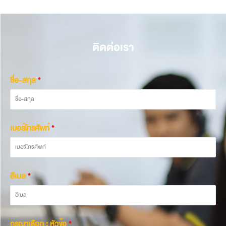
ติดต่อเรา
ชื่อ-สกุล
*
เบอร์โทรศัพท์
*
อีเมล
*
กรุณาเลือก : หัวข้อ
*