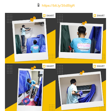
📱
https://bit.ly/35dSigR