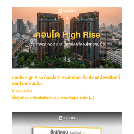
คอนโด High Rise คืออะไร ? เจาะลึกข้อดี-ข้อเสีย และไลฟ์สไตล์ที่
ตอบโจทย์คนเมือง
Knowledge
เมื่อพูดถึงการใช้ชีวิตในเมืองใหญ่ ภาพของตึกสูงระฟ้าที่ส […]