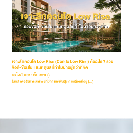
เจาะลึกคอนโด Low Rise (Condo Low Rise) คืออะไร ? รวม
ข้อดี-ข้อเสีย และเหตุผลที่ทำไมน่าอยู่กว่าที่คิด
เคล็ดลับและเกร็ดความรู้
ในตลาดอสังหาริมทรัพย์ที่มีการแข่งขันสูง การเลือกที่อยู่ […]