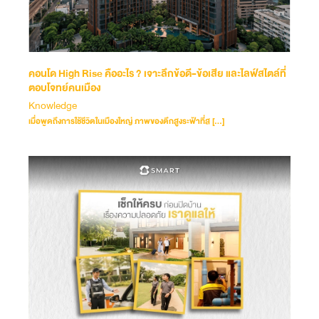
คอนโด High Rise คืออะไร ? เจาะลึกข้อดี-ข้อเสีย และไลฟ์สไตล์ที่
ตอบโจทย์คนเมือง
Knowledge
เมื่อพูดถึงการใช้ชีวิตในเมืองใหญ่ ภาพของตึกสูงระฟ้าที่ส […]