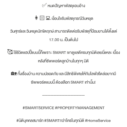
✅ หมดปัญหาพัสดุแอบอ้าง
👩🏻‍💻 เงื่อนไขรับพัสดุกรณีวันหยุด
วันศุกร์และวันหยุดนักขัตฤกษ์ สามารถติดต่อรับพัสดุที่ป้อมยามได้ตั้งแต่
17.00 น. เป็นต้นไป
🥰 ใช้ชีวิตแฮปปี้แบบนี้ก็เพราะ SMART เขาดูแลดีครบทุกมิติเลยนี่แหละ เบื้อง
หลังที่ซัพพอร์ตลูกบ้านในทุกๆ มิติ
🏡 ทั้งเรื่องบ้าน ความปลอดภัย และมีสิทธิพิเศษให้กับไลฟ์สไตล์อยากมี
ซัพพอร์ตแบบนี้ ต้องเลือก SMART เท่านั้น!
———————————————
#SMARTSERVICE #PROPERTYMANAGEMENT
#นิติบุคคลสมาร์ท #SMARTกว่าใครในทุกมิติ #HomeService