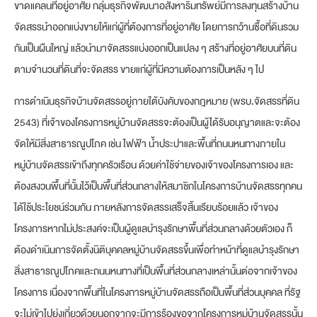
ขาดแคลนที่อยู่อาศัย กลุ่มธุรกิจพัฒนาอสังหาริมทรัพย์มีการลงทุนสร้างบ้าน
จัดสรรนำออกแบ่งขายให้แก่ผู้ที่ต้องการที่อยู่อาศัย โดยการกว้านซื้อที่ดินรวม
กันเป็นผืนใหญ่ แล้วนำมาจัดสรรแบ่งออกเป็นแปลง ๆ สร้างที่อยู่อาศัยบนที่ดิน
ตามจำนวนที่ดินที่จะจัดสรร ขายแก่ผู้ที่มีความต้องการเป็นหลัง ๆ ไป
การดำเนินธุรกิจบ้านจัดสรรอยู่ภายใต้บังคับของกฎหมาย (พรบ.จัดสรรที่ดิน
2543) ที่เจ้าของโครงการหมู่บ้านจัดสรรจะต้องเป็นผู้ได้รับอนุญาตและจะต้อง
จัดให้มีสิ่งสาธารณูปโภค เช่น ไฟฟ้า น้ำประปาและพื้นที่ถนนหนทางภายใน
หมู่บ้านจัดสรรเข้าถึงทุกครัวเรือน ด้วยค่าใช้จ่ายของเจ้าของโครงการเอง และ
ต้องสงวนพื้นที่นั้นไว้เป็นพื้นที่ส่วนกลางให้สมาชิกในโครงการบ้านจัดสรรทุกคน
ได้ใช้ประโยชน์ร่วมกัน ภายหลังการจัดสรรเสร็จสิ้นเรียบร้อยแล้ว เจ้าของ
โครงการหากไม่ประสงค์จะเป็นผู้ดูแลบำรุงรักษาพื้นที่ส่วนกลางด้วยตัวเอง ก็
ต้องดำเนินการจัดตั้งนิติบุคคลหมู่บ้านจัดสรรขึ้นเพื่อทำหน้าที่ดูแลบำรุงรักษา
สิ่งสาธารณูปโภคและถนนหนทางที่เป็นพื้นที่ส่วนกลางเหล่านั้นต่อจากเจ้าของ
โครงการ เนื่องจากพื้นที่ในโครงการหมู่บ้านจัดสรรถือเป็นพื้นที่ส่วนบุคคล ที่รัฐ
จะไม่เข้าไปยุ่งเกี่ยวด้วยนอกจากจะมีการร้องขอจากโครงการหมู่บ้านจัดสรรนั้น