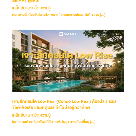
SMART ดูแลให้
เคล็ดลับและเกร็ดความรู้
หยุดยาวนี้ เที่ยวให้สบายใจ เพราะ “ระบบความปลอดภัย” ของบ […]
เจาะลึกคอนโด Low Rise (Condo Low Rise) คืออะไร ? รวม
ข้อดี-ข้อเสีย และเหตุผลที่ทำไมน่าอยู่กว่าที่คิด
เคล็ดลับและเกร็ดความรู้
ในตลาดอสังหาริมทรัพย์ที่มีการแข่งขันสูง การเลือกที่อยู่ […]