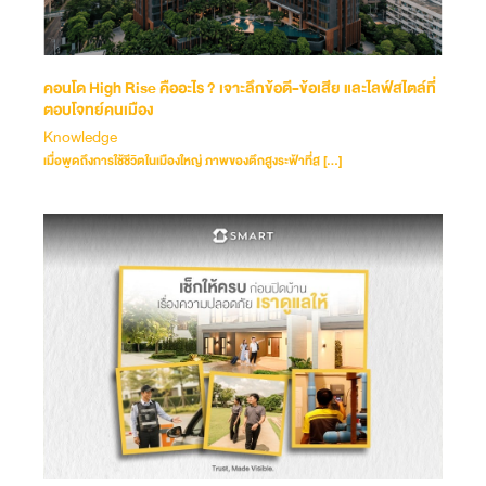
คอนโด High Rise คืออะไร ? เจาะลึกข้อดี-ข้อเสีย และไลฟ์สไตล์ที่
ตอบโจทย์คนเมือง
Knowledge
เมื่อพูดถึงการใช้ชีวิตในเมืองใหญ่ ภาพของตึกสูงระฟ้าที่ส […]