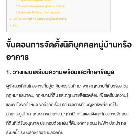
คุณสมบัติของผู้ขอจดทะเบียน
การกำหนดบทลงโทษกับผู้ค้างชำระค่าใช้จ่าย
ตัวแทนสมาชิก ในฐานะ “คณะกรรมการ”
ประโยชน์ของการจัดตั้งนิติบุคคลหมู่บ้านหรืออาคาร
สรุป
ขั้นตอนการจัดตั้งนิติบุคคลหมู่บ้านหรือ
อาคาร
1. วางแผนเตรียมความพร้อมและศึกษาข้อมูล
ผู้จัดสรรที่ดินโครงการที่อยู่อาศัยควรเริ่มศึกษาจากกฎหมายที่เกี่ยวข้อง เช่น
กฎหมายสมาคม, กฎหมายที่ดิน และกฎหมายสิ่งแวดล้อม เพื่อเตรียมความรู้
และเข้าใจข้อกำหนด ข้อจำกัดเรื่อง รวมจัดการทำบัญชีทรัพย์สินที่เป็น
สาธารณูปโภคและบริการสาธารณะ (ถ้ามี) ตามแผนผังและโครงการจัดสรร
ที่ดินที่ได้รับอนุญาต ประกอบด้วย เช่น ที่ดิน อาคาร ถนน ไฟฟ้า ประปา ท่อ
ระบยน้ำ ระบบรักษาความปลอดภัย