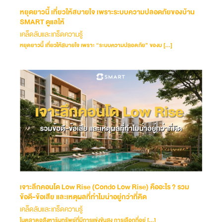
หยุดยาวนี้ เที่ยวให้สบายใจ เพราะระบบความปลอดภัยของบ้าน
SMART ดูแลให้
เคล็ดลับและเกร็ดความรู้
หยุดยาวนี้ เที่ยวให้สบายใจ เพราะ “ระบบความปลอดภัย” ของบ […]
เจาะลึกคอนโด Low Rise (Condo Low Rise) คืออะไร ? รวม
ข้อดี-ข้อเสีย และเหตุผลที่ทำไมน่าอยู่กว่าที่คิด
เคล็ดลับและเกร็ดความรู้
ในตลาดอสังหาริมทรัพย์ที่มีการแข่งขันสูง การเลือกที่อยู่ […]