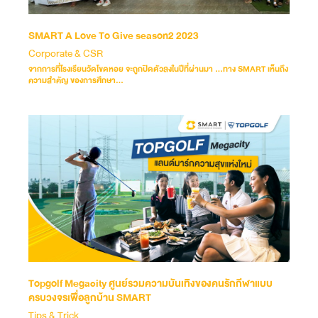
SMART A Love To Give season2 2023
Corporate & CSR
จากการที่โรงเรียนวัดโขดหอย จะถูกปิดตัวลงในปีที่ผ่านมา …ทาง SMART เห็นถึง
ความสำคัญ ของการศึกษา...
Topgolf Megacity ศูนย์รวมความบันเทิงของคนรักกีฬาแบบ
ครบวงจรเพื่อลูกบ้าน SMART
Tips & Trick