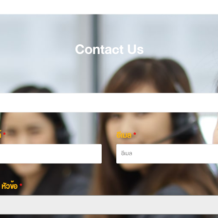
Contact Us
์
*
อีเมล
*
 หัวข้อ
*