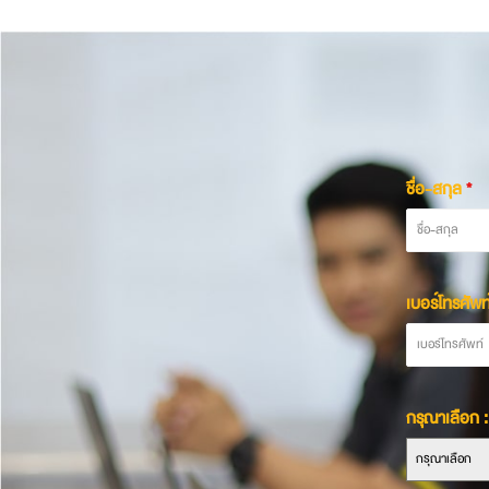
ชื่อ-สกุล
*
เบอร์โทรศัพท
กรุณาเลือก :
กรุณาเลือก