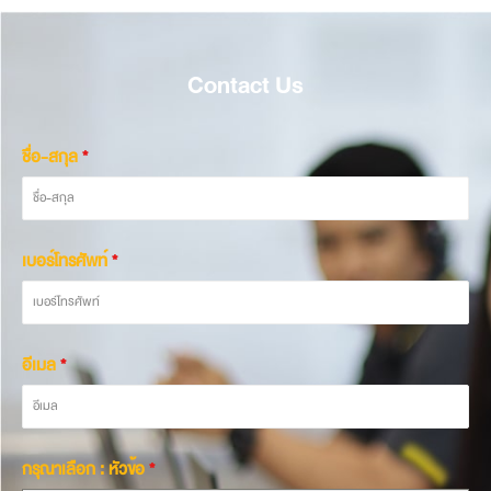
Contact Us
ชื่อ-สกุล
*
เบอร์โทรศัพท์
*
อีเมล
*
กรุณาเลือก : หัวข้อ
*