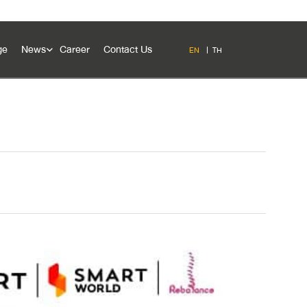
ge
News
Career
Contact Us
EN
TH