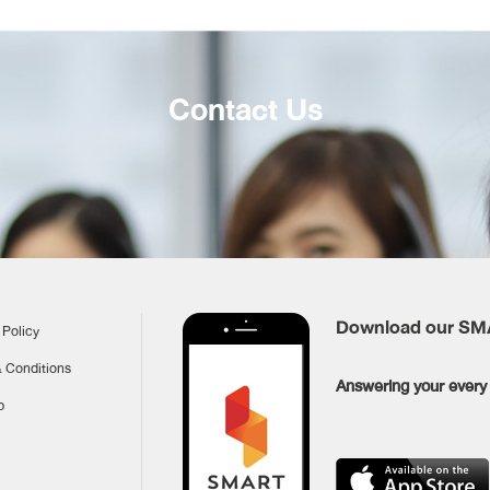
Contact Us
Download our S
 Policy
 Conditions
Answering your every 
p